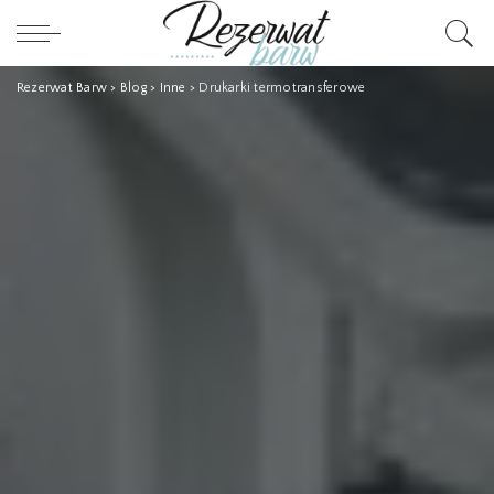
Rezerwat Barw
>
Blog
>
Inne
>
Drukarki termotransferowe