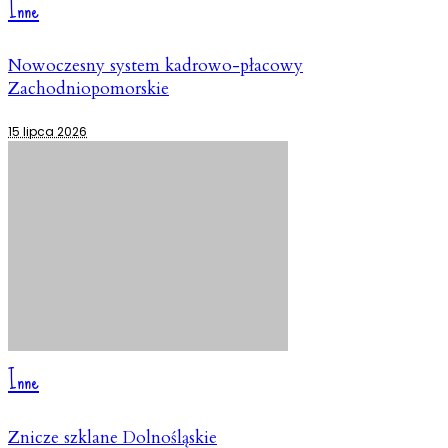
Inne
Nowoczesny system kadrowo-płacowy
Zachodniopomorskie
15 lipca 2026
Inne
Znicze szklane Dolnośląskie