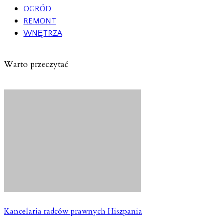
OGRÓD
REMONT
WNĘTRZA
Warto przeczytać
Kancelaria radców prawnych Hiszpania