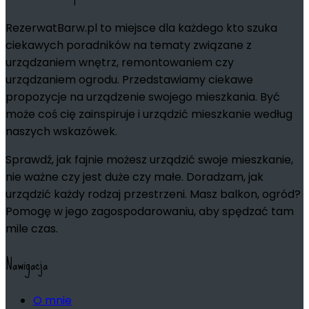
RezerwatBarw.pl to miejsce dla każdego kto szuka
ciekawych poradników na tematy związane z
urządzaniem wnętrz, remontowaniem czy
urządzaniem ogrodu. Przedstawiamy ciekawe
propozycje na urządzenie swojego mieszkania. Być
może coś cię zainspiruje i urządzić mieszkanie według
naszych wskazówek.
Sprawdź, jak fajnie możesz urządzić swoje mieszkanie,
nie ważne czy jest duże czy małe. Doradzam, jak
urządzić każdy rodzaj przestrzeni. Masz balkon, ogród?
Pomogę w jego zagospodarowaniu, aby spędzać tam
mile czas.
Nawigacja
O mnie