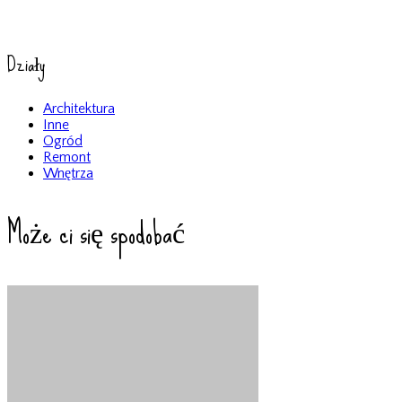
Działy
Architektura
Inne
Ogród
Remont
Wnętrza
Może ci się spodobać