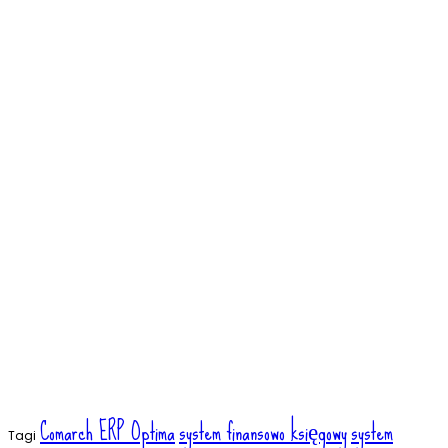
Comarch ERP Optima
system finansowo księgowy
system
Tagi