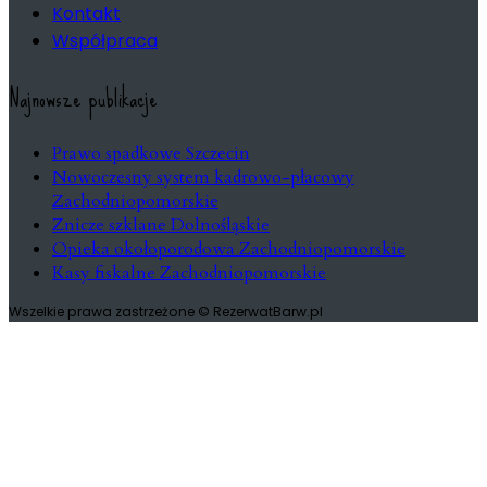
Kontakt
Współpraca
Najnowsze publikacje
Prawo spadkowe Szczecin
Nowoczesny system kadrowo-płacowy
Zachodniopomorskie
Znicze szklane Dolnośląskie
Opieka okołoporodowa Zachodniopomorskie
Kasy fiskalne Zachodniopomorskie
Wszelkie prawa zastrzeżone © RezerwatBarw.pl