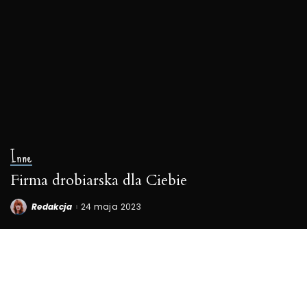
Inne
Firma drobiarska dla Ciebie
Redakcja
24 maja 2023
Posted
by