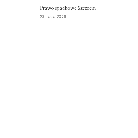
Prawo spadkowe Szczecin
23 lipca 2026
Nowoczesny system kadrowo-płacowy
Zachodniopomorskie
15 lipca 2026
Znicze szklane Dolnośląskie
15 lipca 2026
Opieka okołoporodowa
Zachodniopomorskie
13 lipca 2026