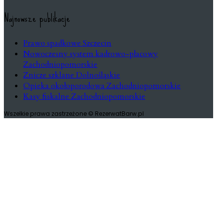
Najnowsze publikacje
Prawo spadkowe Szczecin
Nowoczesny system kadrowo-płacowy
Zachodniopomorskie
Znicze szklane Dolnośląskie
Opieka okołoporodowa Zachodniopomorskie
Kasy fiskalne Zachodniopomorskie
Wszelkie prawa zastrzeżone © RezerwatBarw.pl