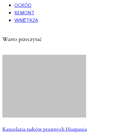
OGRÓD
REMONT
WNĘTRZA
Warto przeczytać
Kancelaria radców prawnych Hiszpania