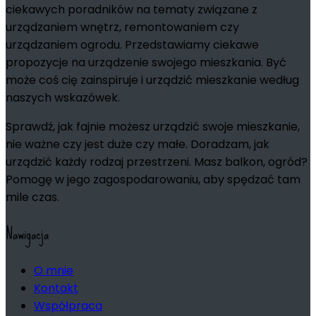
ciekawych poradników na tematy związane z
urządzaniem wnętrz, remontowaniem czy
urządzaniem ogrodu. Przedstawiamy ciekawe
propozycje na urządzenie swojego mieszkania. Być
może coś cię zainspiruje i urządzić mieszkanie według
naszych wskazówek.
Sprawdź, jak fajnie możesz urządzić swoje mieszkanie,
nie ważne czy jest duże czy małe. Doradzam, jak
urządzić każdy rodzaj przestrzeni. Masz balkon, ogród?
Pomogę w jego zagospodarowaniu, aby spędzać tam
mile czas.
Nawigacja
O mnie
Kontakt
Współpraca