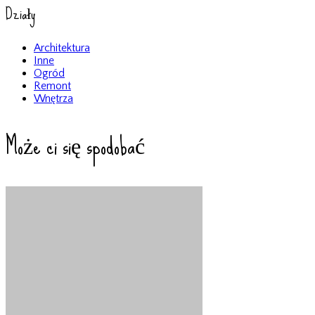
Działy
Architektura
Inne
Ogród
Remont
Wnętrza
Może ci się spodobać