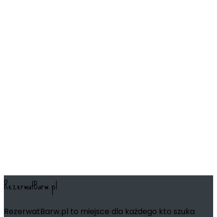
RezerwatBarw.pl
RezerwatBarw.pl to miejsce dla każdego kto szuka