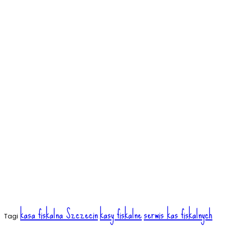
kasa fiskalna Szczecin
kasy fiskalne
serwis kas fiskalnych
Tagi