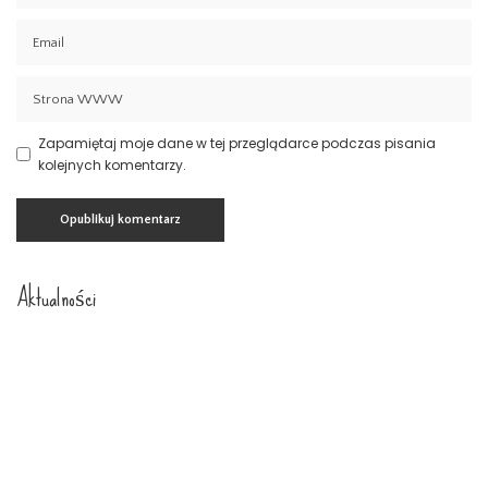
Zapamiętaj moje dane w tej przeglądarce podczas pisania
kolejnych komentarzy.
Aktualności
Prawo spadkowe Szczecin
23 lipca 2026
Nowoczesny system kadrowo-płacowy
Zachodniopomorskie