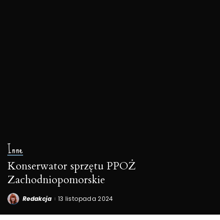
Inne
Konserwator sprzętu PPOŻ
Zachodniopomorskie
Redakcja
13 listopada 2024
Posted
by