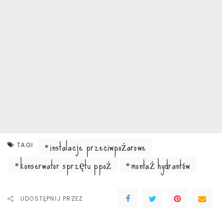
instalacje przeciwpożarowe
TAGI
konserwator sprzętu ppoż
montaż hydrantów
UDOSTĘPNIJ PRZEZ