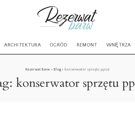
ARCHITEKTURA
OGRÓD
REMONT
WNĘTRZA
Rezerwat Barw
>
Blog
>
konserwator sprzętu ppoż
ag:
konserwator sprzętu p