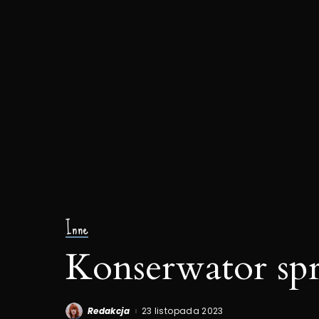
Inne
Konserwator sp
Redakcja
23 listopada 2023
Posted