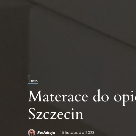
Inne
Materace do op
Szczecin
Redakcja
15 listopada 2023
Posted