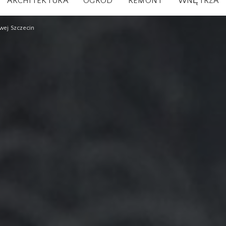
ARCHITEKTURA
OGRÓD
REMONT
WNĘTRZA
wej Szczecin