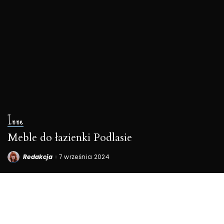
Inne
Meble do łazienki Podlasie
Redakcja
7 września 2024
Posted
by