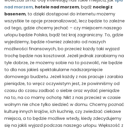
nad morzem
,
hotele nad morzem
, bądź
noclegi z
basenem
, to dzięki dostępowi do internetu możemy
wszystkie te opcje przeanalizować, lecz będzie to zależne
od tego, gdzie chcemy jechać – czy miejscem naszego
urlopu będzie Polska, bądź też kraj zagraniczny. To, gdzie
wyjedziemy, będzie również zależało od naszych
możliwości finansowych, bo przecież każdy taki wyjazd
trochę będzie nas kosztował. Jeżeli jednak zarabiamy na
tyle dobrze, że możemy sobie na to pozwolić, nie będzie
to dla nas jakieś spektakularne nadszarpnięcie
domowego budżetu. Jeżeli każdy z nas pracuje i zarabia
pieniądze, to wręcz oczywistym jest, że powinniśmy od
czasu do czasu zadbać o siebie oraz wydać pieniądze
na to, na co mamy ochotę. Nikt z nas przecież w czasie
wolnym nie chce tylko siedzieć w domu. Chcemy poznać
kulturę innych krajów, ich kuchnię, czy zwiedzać ciekawe
miejsca, a to będzie możliwe wtedy, kiedy zdecydujemy
się na jakiś wyjazd podczas naszego urlopu. Większość z