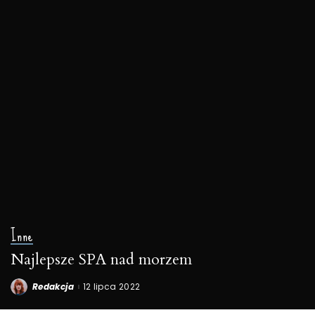
Inne
Najlepsze SPA nad morzem
Redakcja
12 lipca 2022
Posted
by