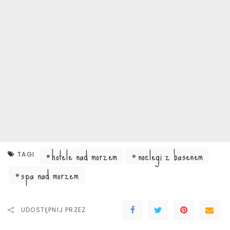
hotele nad morzem
noclegi z basenem
TAGI
spa nad morzem
UDOSTĘPNIJ PRZEZ