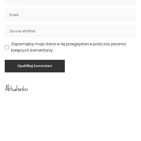
Zapamiętaj moje dane w tej przeglądarce podczas pisania
kolejnych komentarzy.
Aktualności
Prawo spadkowe Szczecin
23 lipca 2026
Nowoczesny system kadrowo-płacowy