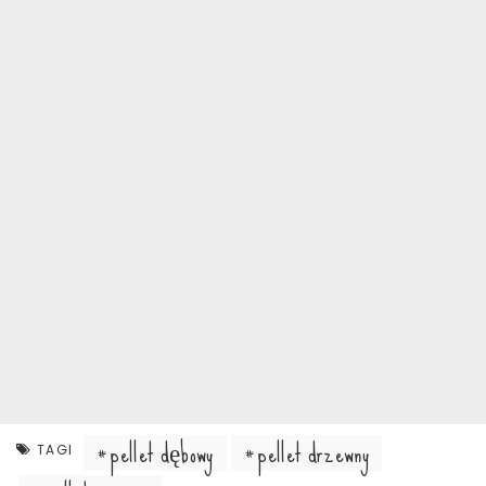
pellet dębowy
pellet drzewny
TAGI