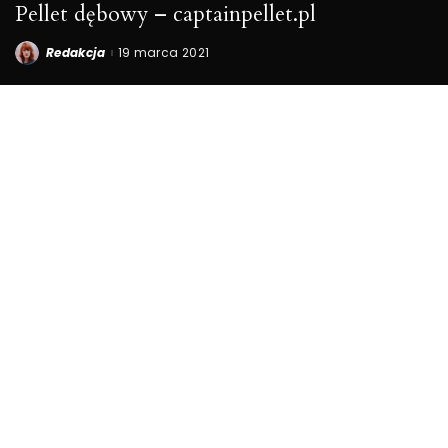
Pellet dębowy – captainpellet.pl
Redakcja
19 marca 2021
Posted
by