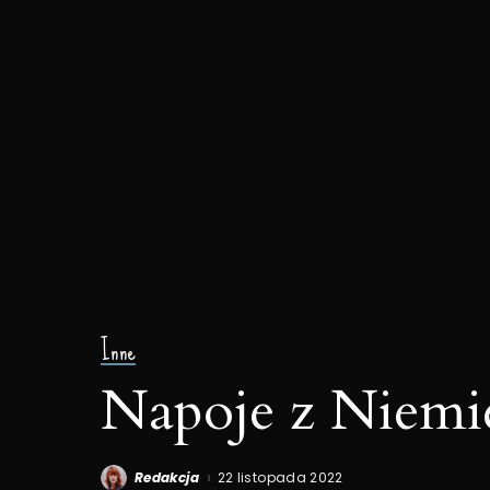
Inne
Napoje z Niemi
Redakcja
22 listopada 2022
Posted