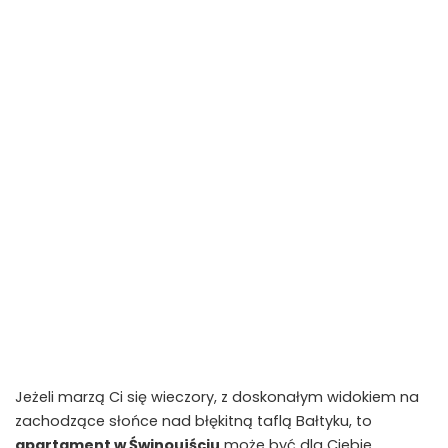
Jeżeli marzą Ci się wieczory, z doskonałym widokiem na
zachodzące słońce nad błękitną taflą Bałtyku, to
apartament w Świnoujściu
może być dla Ciebie