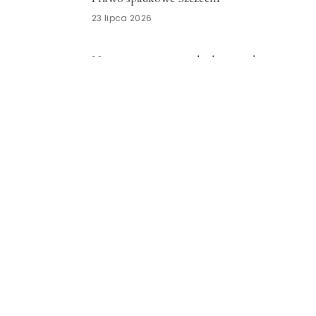
23 lipca 2026
Nowoczesny system kadrowo-płacowy
Zachodniopomorskie
15 lipca 2026
Znicze szklane Dolnośląskie
15 lipca 2026
Opieka okołoporodowa
Zachodniopomorskie
13 lipca 2026