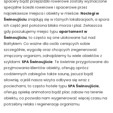
spacery bądź przejażdżki rowerowe zostały wyznaczone
specjalne ścieżki rowerowe i spacerowe przez
najciekawsze miejsca i obiekty w mieście.
Noclegi w
Świnoujściu
znajdują się w różnych lokalizacjach, a spora
ich część jest położona blisko morza i plaż. Zwłaszcza
gdy poszukujemy miejsc typu
apartament w
Świnoujściu
, to często są one ulokowane tuż nad
Bałtykiem. Co ważne dla osób ceniących sobie
szczególnie, wygodę oraz chcących zregenerować
zmęczony organizm, odnajdziemy tu wiele obiektów z
szyldami:
SPA Świnoujście
. Te świetnie przygotowane do
przyjmowania klientów obiekty, oferują oprócz
codziennych zabiegów także saunę, jacuzzi bądź
siłownię, a jeśli nasza wizyta odbywa się wraz z
pociechami, to często hotele typu
SPA Świnoujście
,
oferują opiekę animatora bądź plac zabaw na terenie
obiektu, co pozwala nam wygenerować więcej czasu na
potrzebny relaks i regenerację organizmu.