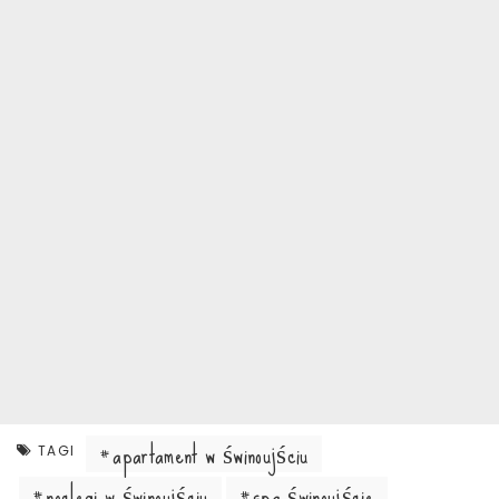
apartament w świnoujściu
TAGI
noclegi w świnoujściu
spa świnoujście