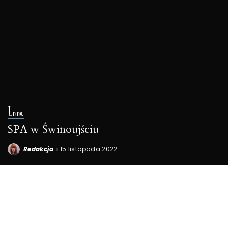
Inne
SPA w Świnoujściu
Redakcja
15 listopada 2022
Posted
by