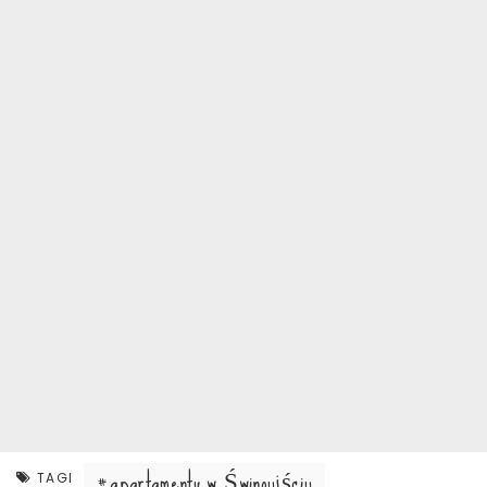
apartamenty w Świnoujściu
TAGI