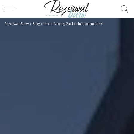
Rezerwat Barw
>
Blog
>
Inne
>
Nocleg Zachodniopomorskie