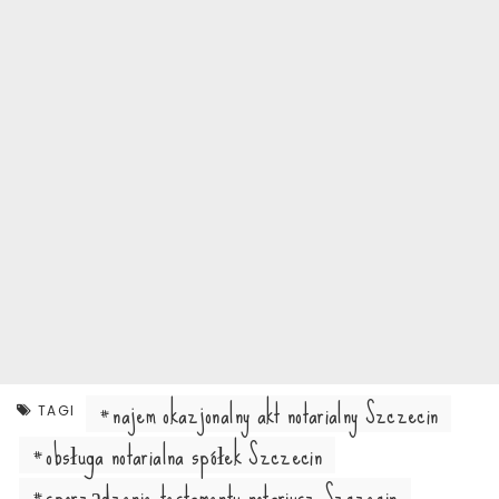
najem okazjonalny akt notarialny Szczecin
TAGI
obsługa notarialna spółek Szczecin
sporządzenie testamentu notariusz Szczecin