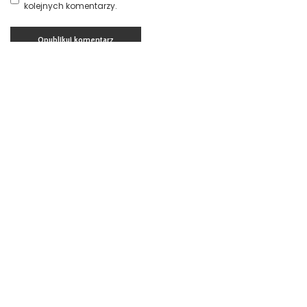
kolejnych komentarzy.
Aktualności
Prawo spadkowe Szczecin
23 lipca 2026
Nowoczesny system kadrowo-płacowy
Zachodniopomorskie
15 lipca 2026
Znicze szklane Dolnośląskie
15 lipca 2026