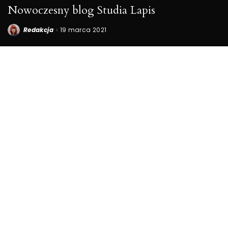
Nowoczesny blog Studia Lapis
Redakcja
19 marca 2021
Posted
by