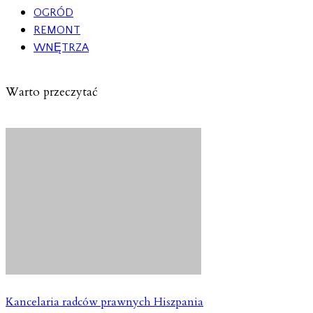
OGRÓD
REMONT
WNĘTRZA
Warto przeczytać
Kancelaria radców prawnych Hiszpania