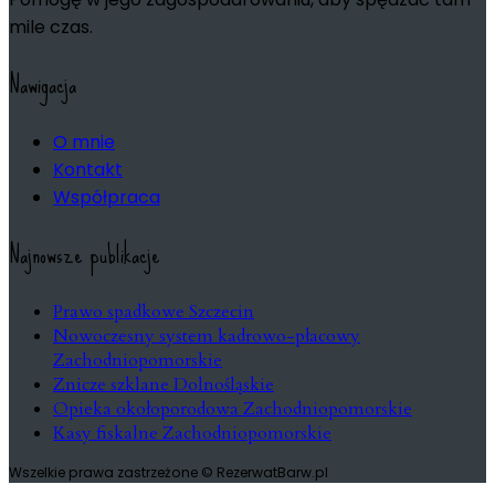
mile czas.
Nawigacja
O mnie
Kontakt
Współpraca
Najnowsze publikacje
Prawo spadkowe Szczecin
Nowoczesny system kadrowo-płacowy
Zachodniopomorskie
Znicze szklane Dolnośląskie
Opieka okołoporodowa Zachodniopomorskie
Kasy fiskalne Zachodniopomorskie
Wszelkie prawa zastrzeżone © RezerwatBarw.pl