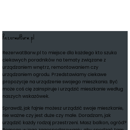
RezerwatBarw.pl
RezerwatBarw.pl to miejsce dla każdego kto szuka
ciekawych poradników na tematy związane z
urządzaniem wnętrz, remontowaniem czy
urządzaniem ogrodu. Przedstawiamy ciekawe
propozycje na urządzenie swojego mieszkania. Być
może coś cię zainspiruje i urządzić mieszkanie według
naszych wskazówek.
Sprawdź, jak fajnie możesz urządzić swoje mieszkanie,
nie ważne czy jest duże czy małe. Doradzam, jak
urządzić każdy rodzaj przestrzeni. Masz balkon, ogród?
Pomogę w jego zagospodarowaniu, aby spędzać tam