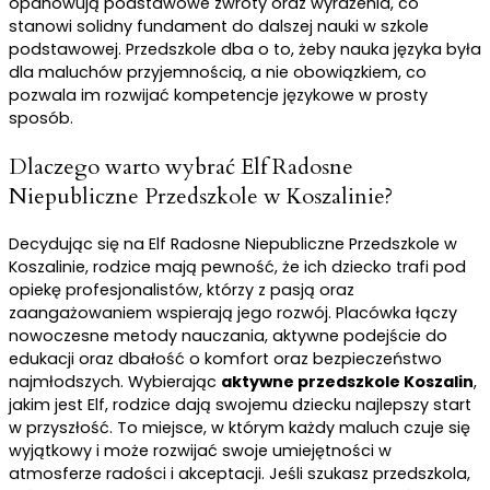
opanowują podstawowe zwroty oraz wyrażenia, co
stanowi solidny fundament do dalszej nauki w szkole
podstawowej. Przedszkole dba o to, żeby nauka języka była
dla maluchów przyjemnością, a nie obowiązkiem, co
pozwala im rozwijać kompetencje językowe w prosty
sposób.
Dlaczego warto wybrać Elf Radosne
Niepubliczne Przedszkole w Koszalinie?
Decydując się na Elf Radosne Niepubliczne Przedszkole w
Koszalinie, rodzice mają pewność, że ich dziecko trafi pod
opiekę profesjonalistów, którzy z pasją oraz
zaangażowaniem wspierają jego rozwój. Placówka łączy
nowoczesne metody nauczania, aktywne podejście do
edukacji oraz dbałość o komfort oraz bezpieczeństwo
najmłodszych. Wybierając
aktywne przedszkole Koszalin
,
jakim jest Elf, rodzice dają swojemu dziecku najlepszy start
w przyszłość. To miejsce, w którym każdy maluch czuje się
wyjątkowy i może rozwijać swoje umiejętności w
atmosferze radości i akceptacji. Jeśli szukasz przedszkola,