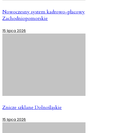
Nowoczesny system kadrowo-płacowy
Zachodniopomorskie
15 lipca 2026
Znicze szklane Dolnośląskie
15 lipca 2026