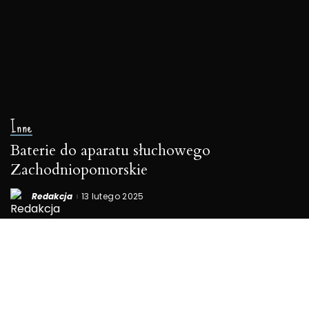
Inne
Baterie do aparatu słuchowego
Zachodniopomorskie
Redakcja
13 lutego 2025
Posted
by