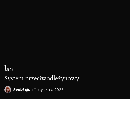
Inne
System przeciwodleżynowy
Redakcja
11 stycznia 2022
Posted
by