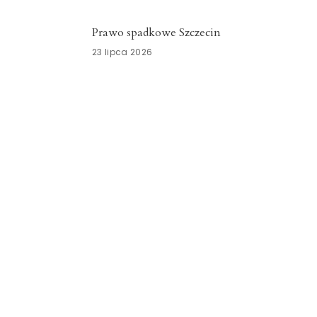
Prawo spadkowe Szczecin
23 lipca 2026
Nowoczesny system kadrowo-płacowy
Zachodniopomorskie
15 lipca 2026
Znicze szklane Dolnośląskie
15 lipca 2026
Opieka okołoporodowa
Zachodniopomorskie
13 lipca 2026