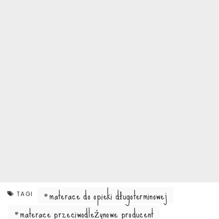
materace do opieki długoterminowej
TAGI
materace przeciwodleżynowe producent