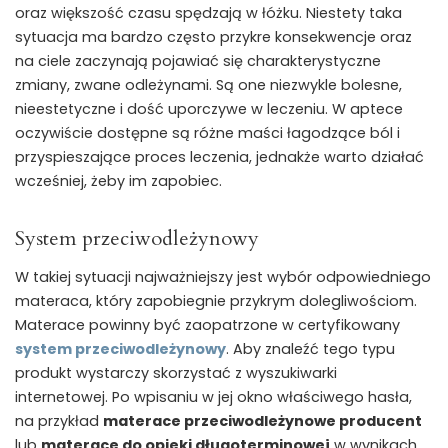
oraz większość czasu spędzają w łóżku. Niestety taka
sytuacja ma bardzo często przykre konsekwencje oraz
na ciele zaczynają pojawiać się charakterystyczne
zmiany, zwane odleżynami. Są one niezwykle bolesne,
nieestetyczne i dość uporczywe w leczeniu. W aptece
oczywiście dostępne są różne maści łagodzące ból i
przyspieszające proces leczenia, jednakże warto działać
wcześniej, żeby im zapobiec.
System przeciwodleżynowy
W takiej sytuacji najważniejszy jest wybór odpowiedniego
materaca, który zapobiegnie przykrym dolegliwościom.
Materace powinny być zaopatrzone w certyfikowany
system przeciwodleżynowy
. Aby znaleźć tego typu
produkt wystarczy skorzystać z wyszukiwarki
internetowej. Po wpisaniu w jej okno właściwego hasła,
na przykład
materace przeciwodleżynowe producent
lub
materace do opieki długoterminowej
w wynikach