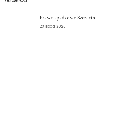
Prawo spadkowe Szczecin
23 lipca 2026
Nowoczesny system kadrowo-płacowy
Zachodniopomorskie
15 lipca 2026
Znicze szklane Dolnośląskie
15 lipca 2026
Opieka okołoporodowa
Zachodniopomorskie
13 lipca 2026