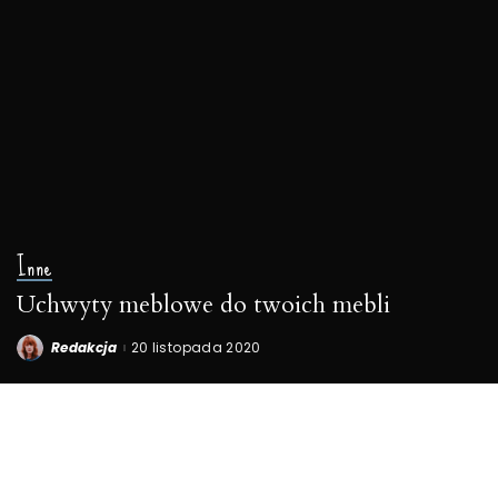
Inne
Uchwyty meblowe do twoich mebli
Redakcja
20 listopada 2020
Posted
by