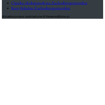
Opieka okołoporodowa Zachodniopomorskie
Kasy fiskalne Zachodniopomorskie
Wszelkie prawa zastrzeżone © RezerwatBarw.pl