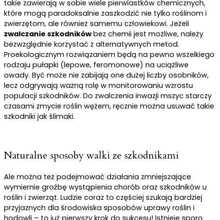
takie zawierają w sobie wiele pierwiastków chemicznych,
które mogą paradoksalnie zaszkodzić nie tylko roślinom i
zwierzętom, ale również samemu człowiekowi. Jeżeli
zwalczanie szkodników
bez chemii jest możliwe, należy
bezwzględnie korzystać z alternatywnych metod.
Proekologicznym rozwiązaniem będą na pewno wszelkiego
rodzaju pułapki (lepowe, feromonowe) na uciążliwe
owady. Być może nie zabijają one dużej liczby osobników,
lecz odgrywają ważną rolę w monitorowaniu wzrostu
populacji szkodników. Do zwalczenia inwazji mszyc starczy
czasami zmycie roślin wężem, ręcznie można usuwać takie
szkodniki jak ślimaki.
Naturalne sposoby walki ze szkodnikami
Ale można też podejmować działania zmniejszające
wymiernie groźbę wystąpienia chorób oraz szkodników u
roślin i zwierząt. Ludzie coraz to częściej szukają bardziej
przyjaznych dla środowiska sposobów uprawy roślin i
hodowli – to już pierwszy krok do sukcesu! Istnieje sporo