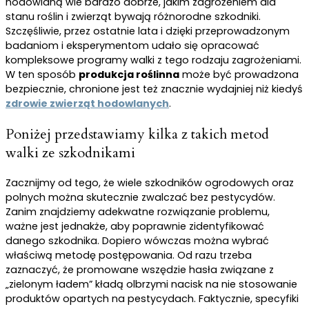
hodowlaną wie bardzo dobrze, jakim zagrożeniem dla
stanu roślin i zwierząt bywają różnorodne szkodniki.
Szczęśliwie, przez ostatnie lata i dzięki przeprowadzonym
badaniom i eksperymentom udało się opracować
kompleksowe programy walki z tego rodzaju zagrożeniami.
W ten sposób
produkcja roślinna
może być prowadzona
bezpiecznie, chronione jest też znacznie wydajniej niż kiedyś
zdrowie zwierząt hodowlanych
.
Poniżej przedstawiamy kilka z takich metod
walki ze szkodnikami
Zacznijmy od tego, że wiele szkodników ogrodowych oraz
polnych można skutecznie zwalczać bez pestycydów.
Zanim znajdziemy adekwatne rozwiązanie problemu,
ważne jest jednakże, aby poprawnie zidentyfikować
danego szkodnika. Dopiero wówczas można wybrać
właściwą metodę postępowania. Od razu trzeba
zaznaczyć, że promowane wszędzie hasła związane z
„zielonym ładem” kładą olbrzymi nacisk na nie stosowanie
produktów opartych na pestycydach. Faktycznie, specyfiki