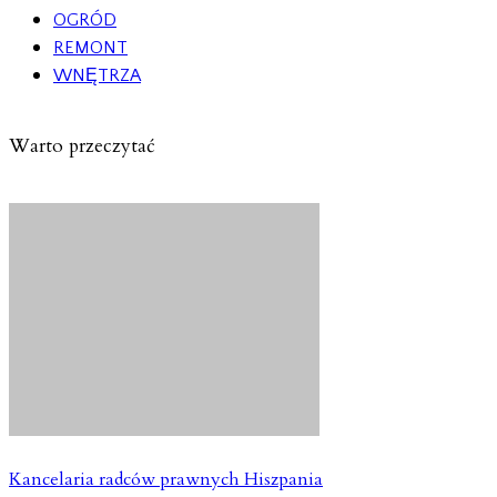
OGRÓD
REMONT
WNĘTRZA
Warto przeczytać
Kancelaria radców prawnych Hiszpania