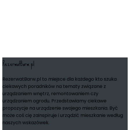
RezerwatBarw.pl
RezerwatBarw.pl to miejsce dla każdego kto szuka
ciekawych poradników na tematy związane z
urządzaniem wnętrz, remontowaniem czy
urządzaniem ogrodu. Przedstawiamy ciekawe
propozycje na urządzenie swojego mieszkania. Być
może coś cię zainspiruje i urządzić mieszkanie według
naszych wskazówek.