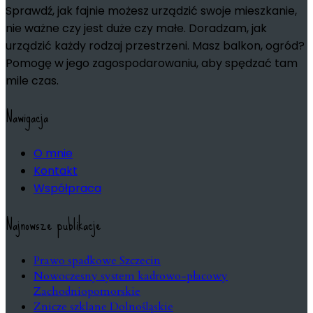
Sprawdź, jak fajnie możesz urządzić swoje mieszkanie,
nie ważne czy jest duże czy małe. Doradzam, jak
urządzić każdy rodzaj przestrzeni. Masz balkon, ogród?
Pomogę w jego zagospodarowaniu, aby spędzać tam
mile czas.
Nawigacja
O mnie
Kontakt
Współpraca
Najnowsze publikacje
Prawo spadkowe Szczecin
Nowoczesny system kadrowo-płacowy
Zachodniopomorskie
Znicze szklane Dolnośląskie