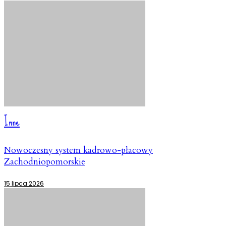
Inne
Nowoczesny system kadrowo-płacowy
Zachodniopomorskie
15 lipca 2026