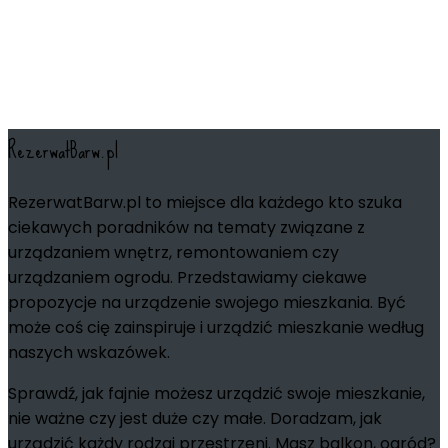
RezerwatBarw.pl
RezerwatBarw.pl to miejsce dla każdego kto szuka
ciekawych poradników na tematy związane z
urządzaniem wnętrz, remontowaniem czy
urządzaniem ogrodu. Przedstawiamy ciekawe
propozycje na urządzenie swojego mieszkania. Być
może coś cię zainspiruje i urządzić mieszkanie według
naszych wskazówek.
Sprawdź, jak fajnie możesz urządzić swoje mieszkanie,
nie ważne czy jest duże czy małe. Doradzam, jak
urządzić każdy rodzaj przestrzeni. Masz balkon, ogród?