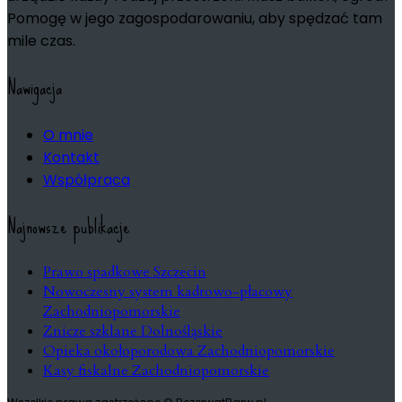
Pomogę w jego zagospodarowaniu, aby spędzać tam
mile czas.
Nawigacja
O mnie
Kontakt
Współpraca
Najnowsze publikacje
Prawo spadkowe Szczecin
Nowoczesny system kadrowo-płacowy
Zachodniopomorskie
Znicze szklane Dolnośląskie
Opieka okołoporodowa Zachodniopomorskie
Kasy fiskalne Zachodniopomorskie