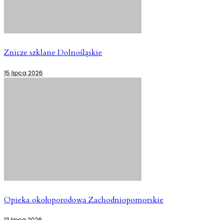
Znicze szklane Dolnośląskie
15 lipca 2026
Opieka okołoporodowa Zachodniopomorskie
13 lipca 2026