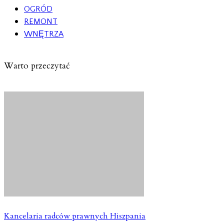
OGRÓD
REMONT
WNĘTRZA
Warto przeczytać
Kancelaria radców prawnych Hiszpania