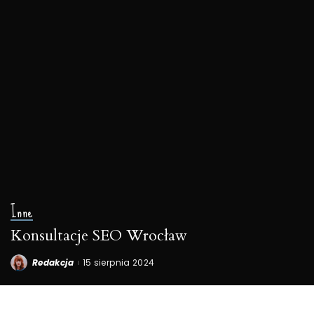
Inne
Konsultacje SEO Wrocław
Redakcja
15 sierpnia 2024
Posted
by