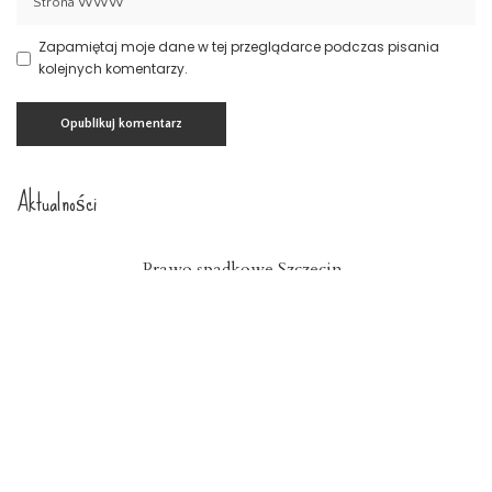
Zapamiętaj moje dane w tej przeglądarce podczas pisania
kolejnych komentarzy.
Aktualności
Prawo spadkowe Szczecin
23 lipca 2026
Nowoczesny system kadrowo-płacowy
Zachodniopomorskie
15 lipca 2026
Znicze szklane Dolnośląskie