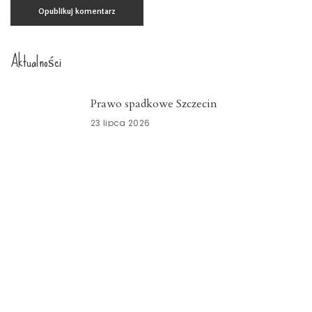
Aktualności
Prawo spadkowe Szczecin
23 lipca 2026
Nowoczesny system kadrowo-płacowy
Zachodniopomorskie
15 lipca 2026
Znicze szklane Dolnośląskie
15 lipca 2026
Opieka okołoporodowa