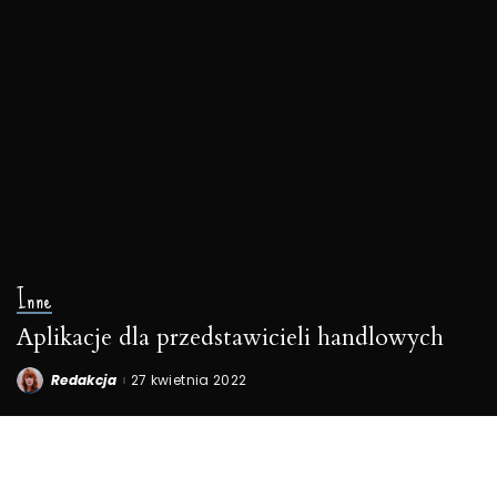
Inne
Aplikacje dla przedstawicieli handlowych
Redakcja
27 kwietnia 2022
Posted
by