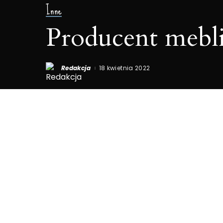
Inne
Producent mebli
Redakcja
18 kwietnia 2022
Posted
by