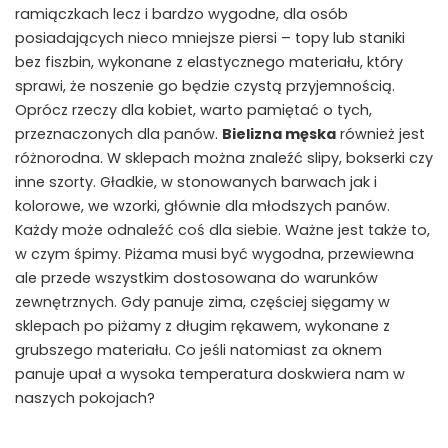
ramiączkach lecz i bardzo wygodne, dla osób
posiadających nieco mniejsze piersi – topy lub staniki
bez fiszbin, wykonane z elastycznego materiału, który
sprawi, że noszenie go będzie czystą przyjemnością.
Oprócz rzeczy dla kobiet, warto pamiętać o tych,
przeznaczonych dla panów.
Bielizna męska
również jest
różnorodna. W sklepach można znaleźć slipy, bokserki czy
inne szorty. Gładkie, w stonowanych barwach jak i
kolorowe, we wzorki, głównie dla młodszych panów.
Każdy może odnaleźć coś dla siebie. Ważne jest także to,
w czym śpimy. Piżama musi być wygodna, przewiewna
ale przede wszystkim dostosowana do warunków
zewnętrznych. Gdy panuje zima, częściej sięgamy w
sklepach po piżamy z długim rękawem, wykonane z
grubszego materiału. Co jeśli natomiast za oknem
panuje upał a wysoka temperatura doskwiera nam w
naszych pokojach?