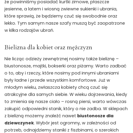
że powinniśmy posiadać kurtki zimowe, płaszcze
jesienne, a latem i wiosną zwiewne sukienki i ubrania,
które sprawią, że będziemy czuć się swobodnie oraz
lekko. Tym samym nasze szafy muszą być zaopatrzone
w kilka rodzajów ubrań.
Bielizna dla kobiet oraz mężczyzn
Nie licząc odzieży zewnętrznej nosimy także bieliznę –
biustonosze, majtki, bokserki oraz piżamy. Warto zadbać
o to, aby i rzeczy, które nosimy pod innymi ubraniami
były ładne i przede wszystkim komfortowe. Już w
młodym wieku, zwłaszcza kobiety chcą czuć się
atrakcyjne dla samych siebie. W wieku dojrzewania, kiedy
to zmienia się nasze ciało – rosną piersi, warto wówczas
zakupić odpowiedni stanik, który o nie zadba. W sklepach
z bielizną możemy znaleźć nawet
biustonosze dla
dziewczynek
. Wybór jest ogromny, w zależności od
potrzeb, odnajdziemy staniki z fiszbinami, o szerokich