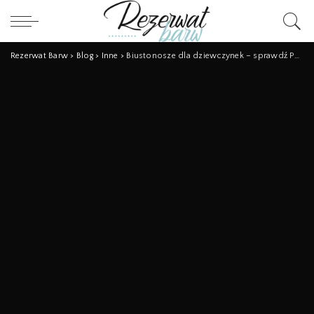
Rezerwat Barw
>
Blog
>
Inne
>
Biustonosze dla dziewczynek – sprawdź Polską markę!