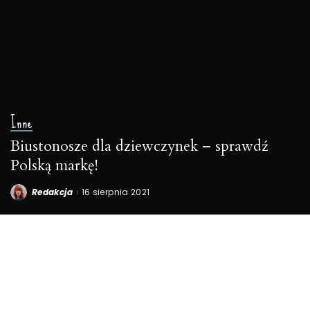
Inne
Biustonosze dla dziewczynek – sprawdź
Polską markę!
Redakcja
16 sierpnia 2021
Posted
by