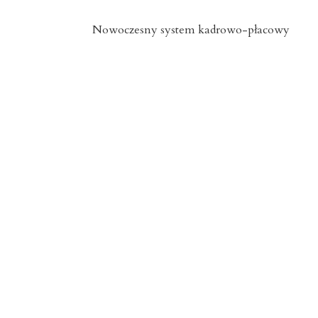
Nowoczesny system kadrowo-płacowy
Zachodniopomorskie
15 lipca 2026
Znicze szklane Dolnośląskie
15 lipca 2026
Opieka okołoporodowa
Zachodniopomorskie
13 lipca 2026