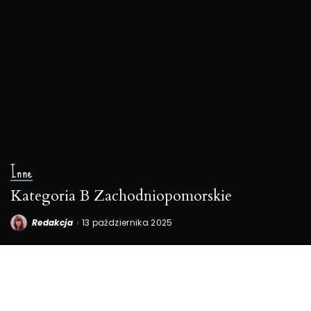
Inne
Kategoria B Zachodniopomorskie
Redakcja
13 października 2025
Posted
by