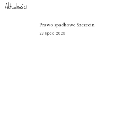
Aktualności
Prawo spadkowe Szczecin
23 lipca 2026
Nowoczesny system kadrowo-płacowy
Zachodniopomorskie
15 lipca 2026
Znicze szklane Dolnośląskie
15 lipca 2026
Opieka okołoporodowa
Zachodniopomorskie
13 lipca 2026