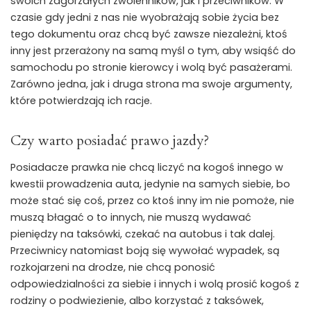
swoich zagorzałych zwolenników, jak i przeciwników. W
czasie gdy jedni z nas nie wyobrażają sobie życia bez
tego dokumentu oraz chcą być zawsze niezależni, ktoś
inny jest przerażony na samą myśl o tym, aby wsiąść do
samochodu po stronie kierowcy i wolą być pasażerami.
Zarówno jedna, jak i druga strona ma swoje argumenty,
które potwierdzają ich racje.
Czy warto posiadać prawo jazdy?
Posiadacze prawka nie chcą liczyć na kogoś innego w
kwestii prowadzenia auta, jedynie na samych siebie, bo
może stać się coś, przez co ktoś inny im nie pomoże, nie
muszą błagać o to innych, nie muszą wydawać
pieniędzy na taksówki, czekać na autobus i tak dalej.
Przeciwnicy natomiast boją się wywołać wypadek, są
rozkojarzeni na drodze, nie chcą ponosić
odpowiedzialności za siebie i innych i wolą prosić kogoś z
rodziny o podwiezienie, albo korzystać z taksówek,