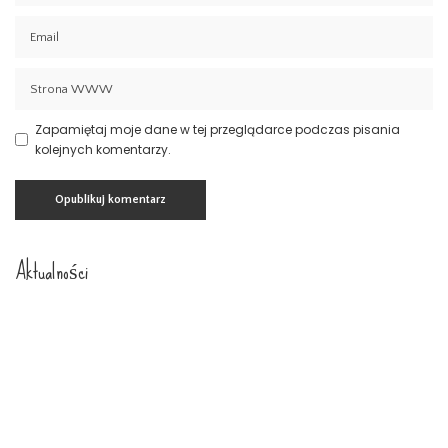
Zapamiętaj moje dane w tej przeglądarce podczas pisania
kolejnych komentarzy.
Aktualności
Prawo spadkowe Szczecin
23 lipca 2026
Nowoczesny system kadrowo-płacowy
Zachodniopomorskie