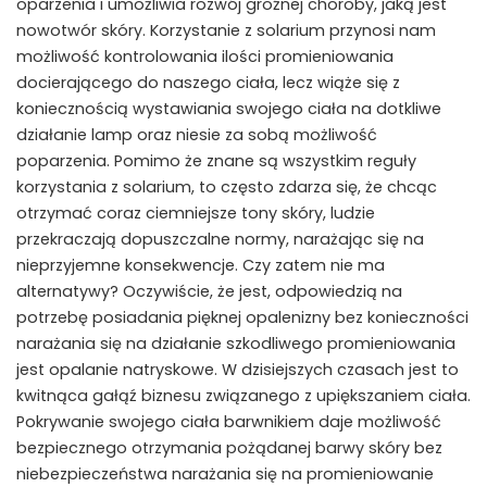
oparzenia i umożliwia rozwój groźnej choroby, jaką jest
nowotwór skóry. Korzystanie z solarium przynosi nam
możliwość kontrolowania ilości promieniowania
docierającego do naszego ciała, lecz wiąże się z
koniecznością wystawiania swojego ciała na dotkliwe
działanie lamp oraz niesie za sobą możliwość
poparzenia. Pomimo że znane są wszystkim reguły
korzystania z solarium, to często zdarza się, że chcąc
otrzymać coraz ciemniejsze tony skóry, ludzie
przekraczają dopuszczalne normy, narażając się na
nieprzyjemne konsekwencje. Czy zatem nie ma
alternatywy? Oczywiście, że jest, odpowiedzią na
potrzebę posiadania pięknej opalenizny bez konieczności
narażania się na działanie szkodliwego promieniowania
jest opalanie natryskowe. W dzisiejszych czasach jest to
kwitnąca gałąź biznesu związanego z upiększaniem ciała.
Pokrywanie swojego ciała barwnikiem daje możliwość
bezpiecznego otrzymania pożądanej barwy skóry bez
niebezpieczeństwa narażania się na promieniowanie