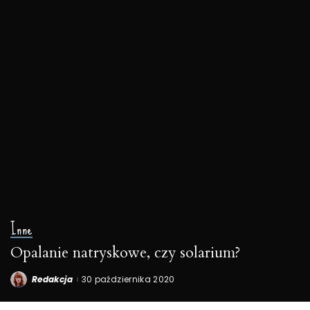
Inne
Opalanie natryskowe, czy solarium?
Redakcja
30 października 2020
Posted
by