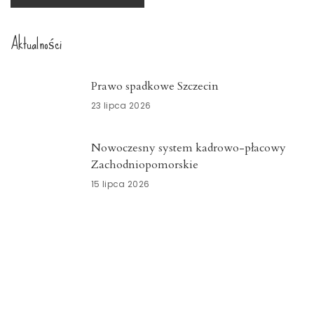
Aktualności
Prawo spadkowe Szczecin
23 lipca 2026
Nowoczesny system kadrowo-płacowy
Zachodniopomorskie
15 lipca 2026
Znicze szklane Dolnośląskie
15 lipca 2026
Opieka okołoporodowa
Zachodniopomorskie