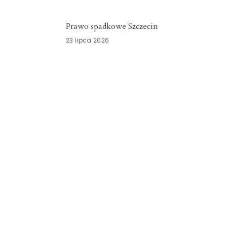
Prawo spadkowe Szczecin
23 lipca 2026
Nowoczesny system kadrowo-płacowy
Zachodniopomorskie
15 lipca 2026
Znicze szklane Dolnośląskie
15 lipca 2026
Opieka okołoporodowa
Zachodniopomorskie
13 lipca 2026