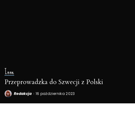
Inne
Przeprowadzka do Szwecji z Polski
Redakcja
16 października 2023
Posted
by