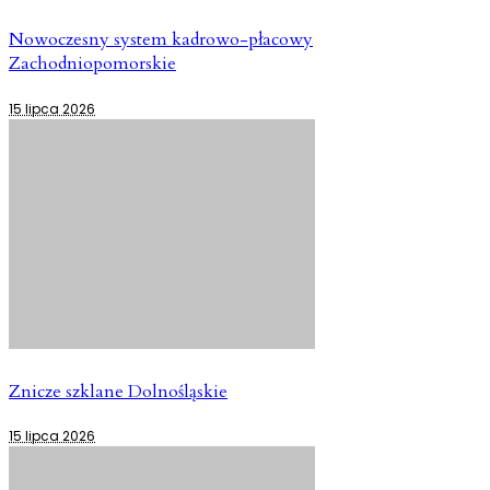
Nowoczesny system kadrowo-płacowy
Zachodniopomorskie
15 lipca 2026
Znicze szklane Dolnośląskie
15 lipca 2026