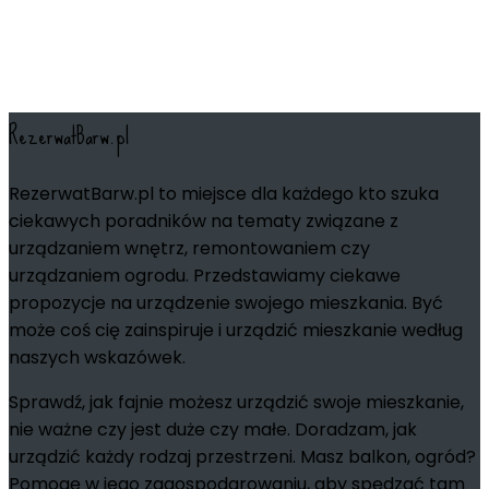
RezerwatBarw.pl
RezerwatBarw.pl to miejsce dla każdego kto szuka
ciekawych poradników na tematy związane z
urządzaniem wnętrz, remontowaniem czy
urządzaniem ogrodu. Przedstawiamy ciekawe
propozycje na urządzenie swojego mieszkania. Być
może coś cię zainspiruje i urządzić mieszkanie według
naszych wskazówek.
Sprawdź, jak fajnie możesz urządzić swoje mieszkanie,
nie ważne czy jest duże czy małe. Doradzam, jak
urządzić każdy rodzaj przestrzeni. Masz balkon, ogród?
Pomogę w jego zagospodarowaniu, aby spędzać tam