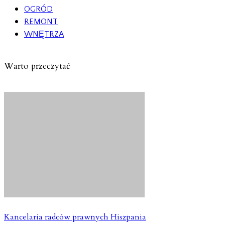
OGRÓD
REMONT
WNĘTRZA
Warto przeczytać
Kancelaria radców prawnych Hiszpania