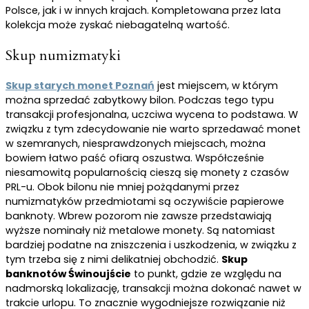
Polsce, jak i w innych krajach. Kompletowana przez lata
kolekcja może zyskać niebagatelną wartość.
Skup numizmatyki
Skup starych monet Poznań
jest miejscem, w którym
można sprzedać zabytkowy bilon. Podczas tego typu
transakcji profesjonalna, uczciwa wycena to podstawa. W
związku z tym zdecydowanie nie warto sprzedawać monet
w szemranych, niesprawdzonych miejscach, można
bowiem łatwo paść ofiarą oszustwa. Współcześnie
niesamowitą popularnością cieszą się monety z czasów
PRL-u. Obok bilonu nie mniej pożądanymi przez
numizmatyków przedmiotami są oczywiście papierowe
banknoty. Wbrew pozorom nie zawsze przedstawiają
wyższe nominały niż metalowe monety. Są natomiast
bardziej podatne na zniszczenia i uszkodzenia, w związku z
tym trzeba się z nimi delikatniej obchodzić.
Skup
banknotów Świnoujście
to punkt, gdzie ze względu na
nadmorską lokalizację, transakcji można dokonać nawet w
trakcie urlopu. To znacznie wygodniejsze rozwiązanie niż