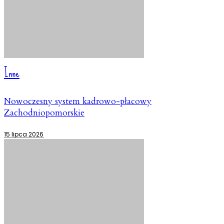
Inne
Nowoczesny system kadrowo-płacowy
Zachodniopomorskie
15 lipca 2026