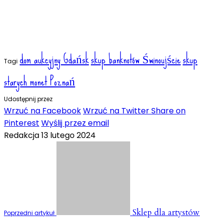
dom aukcyjny Gdańsk
skup banknotów Świnoujście
skup
Tagi
starych monet Poznań
Udostępnij przez
Wrzuć na Facebook
Wrzuć na Twitter
Share on
Pinterest
Wyślij przez email
Redakcja
13 lutego 2024
Sklep dla artystów
Poprzedni artykuł