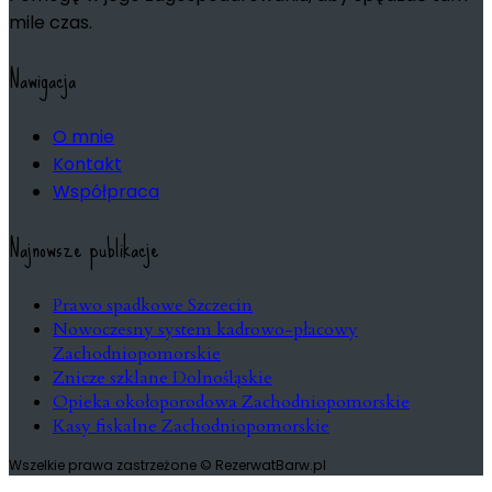
mile czas.
Nawigacja
O mnie
Kontakt
Współpraca
Najnowsze publikacje
Prawo spadkowe Szczecin
Nowoczesny system kadrowo-płacowy
Zachodniopomorskie
Znicze szklane Dolnośląskie
Opieka okołoporodowa Zachodniopomorskie
Kasy fiskalne Zachodniopomorskie
Wszelkie prawa zastrzeżone © RezerwatBarw.pl